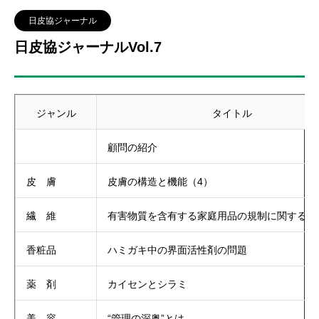
日皮協ジャーナル
日皮協ジャーナルVol.7
ジャンル
タイトル
顧問の紹介
皮 膚
皮膚の構造と機能（4）
繊 維
有害物質を含有する家庭用品の規制に関する法
香粧品
ハミガキ中の界面活性剤の問題
薬 剤
カイセンとシラミ
美 容
“管理の深奥”とは