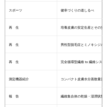
スポーツ
健幸づくりの道しるべ
再 生
培養皮膚の安定生産とその安
再 生
男性型脱毛症とミノキシジル
再 生
完全循環型繊維 to 繊維シス
測定機器紹介
コンパクト皮膚水分蒸散量測
報 告
繊維集合体の乾燥・湿潤状態