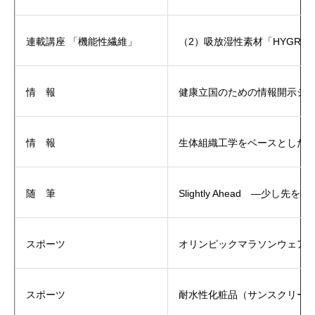
連載講座 「機能性繊維」
（2）吸放湿性素材「HYGRA
情 報
健康立国のための情報開示シ
情 報
生体組織工学をベースとした
随 筆
Slightly Ahead ―少し先
スポーツ
オリンピックマラソンウェア
スポーツ
耐水性化粧品（サンスクリー