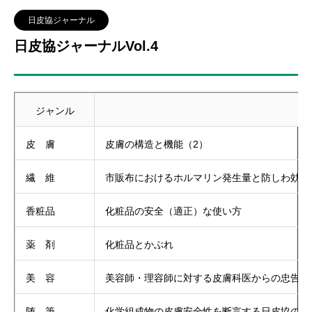
日皮協ジャーナル
日皮協ジャーナルVol.4
ジャンル
皮 膚
皮膚の構造と機能（2）
繊 維
市販布におけるホルマリン発生量と防しわ効果
香粧品
化粧品の安全（適正）な使い方
薬 剤
化粧品とかぶれ
美 容
美容師・理容師に対する皮膚科医からの忠告
随 筆
化学組成物の皮膚安全性を断言する日皮協の誕