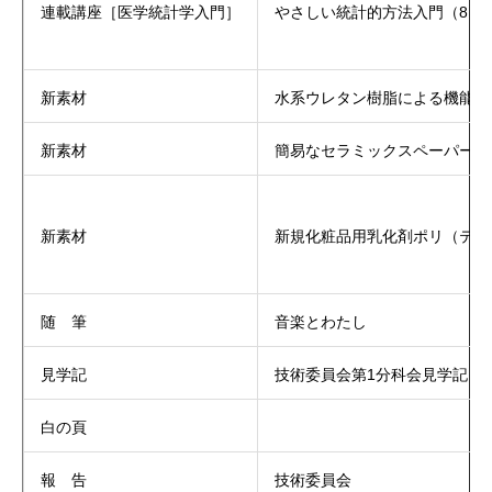
連載講座［医学統計学入門］
やさしい統計的方法入門（8）
新素材
水系ウレタン樹脂による機能加
新素材
簡易なセラミックスペーパー「
新素材
新規化粧品用乳化剤ポリ（テト
随 筆
音楽とわたし
見学記
技術委員会第1分科会見学記
白の頁
報 告
技術委員会