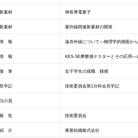
新素材
伸長導電素子
新素材
紫外線関連新素材の開発
情 報
遠赤外線について―物理学的側面か
情 報
KES-SE摩擦感テスターとその応用
随 筆
女子学生の就職 雑感
見学記
技術委員会第1分科会見学記
白の頁
報 告
技術委員会
紹 介
東亜紡織株式会社