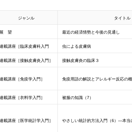
ジャンル
タイトル
展 望
最近の経済情勢と今後の見通し
連載講座［臨床皮膚科入門
虫による皮膚病
連載講座［接触皮膚炎入門］
接触皮膚炎の臨床３
連載講座［免疫学入門］
免疫用語の解説とアレルギー反応の
連載講座［衣料学入門］
被服の知識（7）
連載講座［医学統計学入門］
やさしい統計的方法入門（6）―本当