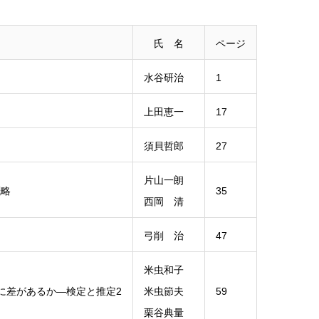
氏 名
ページ
水谷研治
1
上田恵一
17
須貝哲郎
27
片山一朗
概略
35
西岡 清
弓削 治
47
米虫和子
に差があるか―検定と推定2
米虫節夫
59
栗谷典量