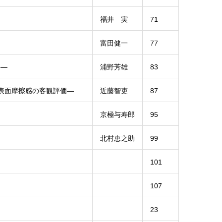
福井 実
71
富田健一
77
ら―
浦野芳雄
83
―表面摩擦感の客観評価―
近藤智吏
87
京極与寿郎
95
北村恵之助
99
101
107
23