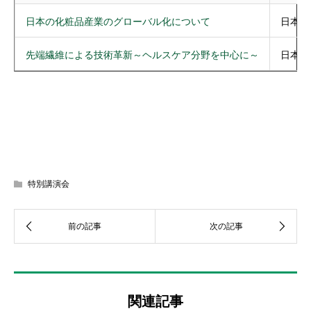
日本の化粧品産業のグローバル化について
日本化
先端繊維による技術革新～ヘルスケア分野を中心に～
日本化
特別講演会
関連記事